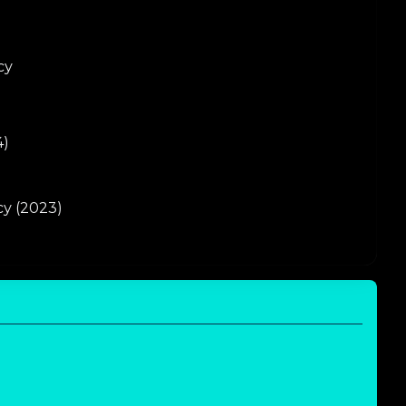
су
4)
у (2023)